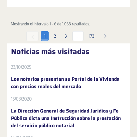
Mostrando el intervalo 1 - 6 de 1.038 resultados.
Página
Página
Página
Página
1
2
3
173
Páginas intermedias Use TAB par
...
Noticias más visitadas
23/10/2025
Los notarios presentan su Portal de la Vivienda
con precios reales del mercado
15/03/2020
La Dirección General de Seguridad Jurídica y Fe
Pública dicta una Instrucción sobre la prestación
del servicio público notarial