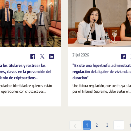
21 jul 2026
 a los titulares y rastrear las
"Existe una hipertrofia administrat
nes, claves en la prevención del
regulación del alquiler de vivienda 
ento de criptoactivos...
duración"
erdadera identidad de quienes están
Una futura regulación, que sustituya a l
s operaciones con criptoactivos...
por el Tribunal Supremo, debe evitar el..
Página
Página
Página
1
2
3
Página
...