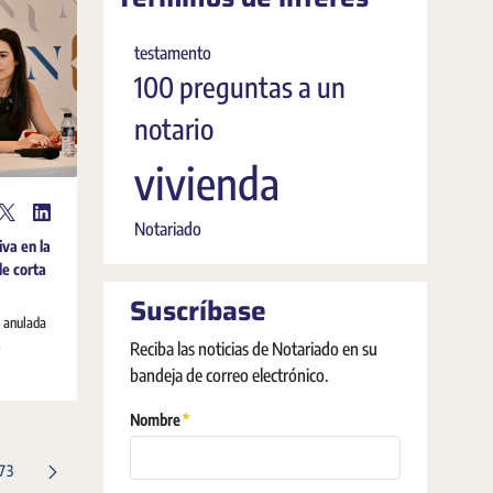
testamento
100 preguntas a un
notario
vivienda
Notariado
iva en la
de corta
Suscríbase
a anulada
.
Reciba las noticias de Notariado en su
bandeja de correo electrónico.
Requerido
Nombre
Página
173
s intermedias Use TAB para desplazarse.