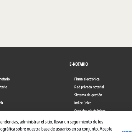
E-NOTARIO
notario
Firma electrónica
tario
Red privada notarial
Sistema de gestión
dir
Indice único
Servicios electrónicos
del blanqueo de capitales
Ábaco
dencias, administrar el sitio, llevar un seguimiento de los
mográfica sobre nuestra base de usuarios en su conjunto. Acepte